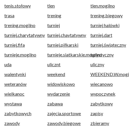
tenis.stołowy
tlen
tlen.mogilno
trasa
trening
trening.biegowy
trening.mogilno
turniej
turniej halówki
turniej.charytatywny
turniej.chaytatywny
turniej.dart
turniej.fifa
turniej.piłkarski
turniej.świąteczny
turnieje.mogilno
turnieje.siatkarskie.mogilno
turystyczny
uda
ulicznt
uliczny
walentynki
weekend
WEEKEND.W.mogil
weteranów
widowiskowo
wiecanowo
wielkanoc
wydarzenie
wypoczynek
wystawa
zabawa
zabytkowy
zabytkowych
zajęcia.sportowe
zapisy
zawody
zawody.biegowe
zbieramy