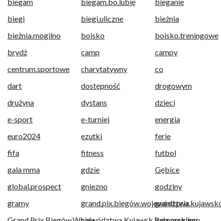
biegam
biegam.bo.lubię
bieganie
biegi
biegi.uliczne
bieżnia
bieżnia.mogilno
boisko
boisko.treningowe
brydż
camp
campy
centrum.sportowe
charytatywny
co
dart
dostępność
drogowym
drużyna
dystans
dzieci
e-sport
e-turniej
energia
euro2024
ezutki
ferie
fifa
fitness
futbol
gala mma
gdzie
Gębice
global.prospect
gniezno
godziny
gramy
grand.pix.biegów.województwa.kujawsk
grand.prix
Grand.Prix.Biegów.Województwa.Kujawsk.Pomorskiego
hala
hala.mogilno