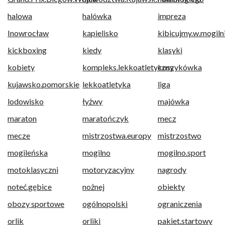
halowa
halówka
impreza
Inowrocław
kąpielisko
kibicujmy.w.mogiln
kickboxing
kiedy
klasyki
kobiety
kompleks.lekkoatletyczny
koszykówka
kujawsko.pomorskie
lekkoatletyka
liga
lodowisko
łyżwy
majówka
maraton
maratończyk
mecz
mecze
mistrzostwa.europy
mistrzostwo
mogileńska
mogilno
mogilno.sport
motoklasyczni
motoryzacyjny
nagrody
noteć.gębice
nożnej
obiekty
obozy sportowe
ogólnopolski
ograniczenia
orlik
orliki
pakiet.startowy