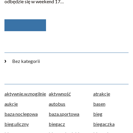
odbędzie się w weekend 17…
Bez kategorii
aktywnie.w.mogilnie
aktywność
atrakcje
aukcje
autobus
basen
baza noclegowa
baza.sportowa
bieg
bieg.uliczny
biegacz
biegaczka