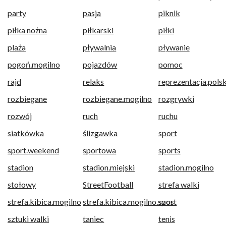
party
pasja
piknik
piłka nożna
piłkarski
piłki
plaża
pływalnia
pływanie
pogoń.mogilno
pojazdów
pomoc
rajd
relaks
reprezentacja.polsk
rozbiegane
rozbiegane.mogilno
rozgrywki
rozwój
ruch
ruchu
siatkówka
ślizgawka
sport
sport.weekend
sportowa
sports
stadion
stadion.miejski
stadion.mogilno
stołowy
StreetFootball
strefa walki
strefa.kibica.mogilno
strefa.kibica.mogilno.sport
szos
sztuki walki
taniec
tenis