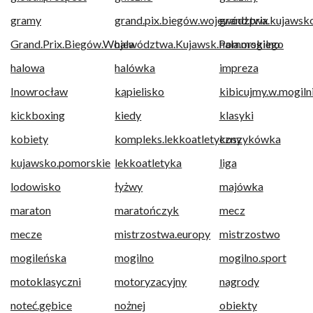
gramy
grand.pix.biegów.województwa.kujawsk
grand.prix
Grand.Prix.Biegów.Województwa.Kujawsk.Pomorskiego
hala
hala.mogilno
halowa
halówka
impreza
Inowrocław
kąpielisko
kibicujmy.w.mogiln
kickboxing
kiedy
klasyki
kobiety
kompleks.lekkoatletyczny
koszykówka
kujawsko.pomorskie
lekkoatletyka
liga
lodowisko
łyżwy
majówka
maraton
maratończyk
mecz
mecze
mistrzostwa.europy
mistrzostwo
mogileńska
mogilno
mogilno.sport
motoklasyczni
motoryzacyjny
nagrody
noteć.gębice
nożnej
obiekty