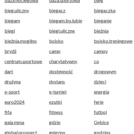
baza noclegowa
baza.sportowa
bieg
bieg.uliczny
biegacz
biegaczka
biegam
biegam.bo.lubię
bieganie
biegi
biegi.uliczne
bieżnia
bieżnia.mogilno
boisko
boisko.treningowe
brydż
camp
campy
centrum.sportowe
charytatywny
co
dart
dostępność
drogowym
drużyna
dystans
dzieci
e-sport
e-turniej
energia
euro2024
ezutki
ferie
fifa
fitness
futbol
gala mma
gdzie
Gębice
global.prospect
gniezno
godziny