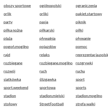
obozy sportowe
ogólnopolski
ograniczenia
orlik
orliki
pakiet.startowy
party
pasja
piknik
piłka nożna
piłkarski
piłki
plaża
pływalnia
pływanie
pogoń.mogilno
pojazdów
pomoc
rajd
relaks
reprezentacja.polsk
rozbiegane
rozbiegane.mogilno
rozgrywki
rozwój
ruch
ruchu
siatkówka
ślizgawka
sport
sport.weekend
sportowa
sports
stadion
stadion.miejski
stadion.mogilno
stołowy
StreetFootball
strefa walki