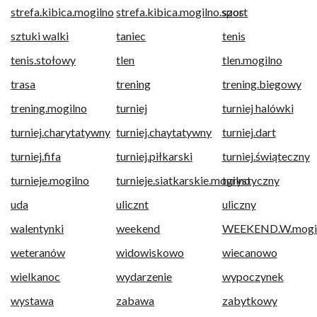
strefa.kibica.mogilno
strefa.kibica.mogilno.sport
szos
sztuki walki
taniec
tenis
tenis.stołowy
tlen
tlen.mogilno
trasa
trening
trening.biegowy
trening.mogilno
turniej
turniej halówki
turniej.charytatywny
turniej.chaytatywny
turniej.dart
turniej.fifa
turniej.piłkarski
turniej.świąteczny
turnieje.mogilno
turnieje.siatkarskie.mogilno
turystyczny
uda
ulicznt
uliczny
walentynki
weekend
WEEKEND.W.mogil
weteranów
widowiskowo
wiecanowo
wielkanoc
wydarzenie
wypoczynek
wystawa
zabawa
zabytkowy