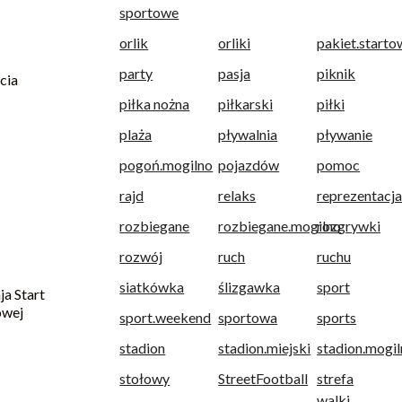
sportowe
orlik
orliki
pakiet.starto
party
pasja
piknik
cia
1
piłka nożna
piłkarski
piłki
plaża
pływalnia
pływanie
pogoń.mogilno
pojazdów
pomoc
rajd
relaks
reprezentacja
rozbiegane
rozbiegane.mogilno
rozgrywki
rozwój
ruch
ruchu
siatkówka
ślizgawka
sport
 Start
owej
sport.weekend
sportowa
sports
stadion
stadion.miejski
stadion.mogi
stołowy
StreetFootball
strefa
walki