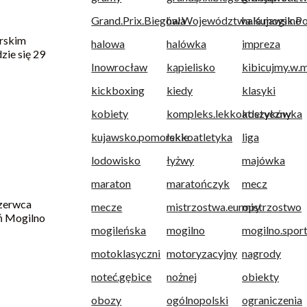
Grand.Prix.Biegów.Województwa.Kujawsk.P
hala
hala.mogilno
arskim
halowa
halówka
impreza
zie się 29
Inowrocław
kąpielisko
kibicujmy.w.m
kickboxing
kiedy
klasyki
kobiety
kompleks.lekkoatletyczny
koszykówka
kujawsko.pomorskie
lekkoatletyka
liga
lodowisko
łyżwy
majówka
maraton
maratończyk
mecz
zerwca
mecze
mistrzostwa.europy
mistrzostwo
ń Mogilno
mogileńska
mogilno
mogilno.spor
motoklasyczni
motoryzacyjny
nagrody
noteć.gębice
nożnej
obiekty
obozy
ogólnopolski
ograniczenia