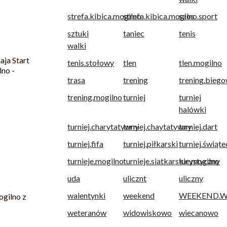
strefa.kibica.mogilno
strefa.kibica.mogilno.sport
szos
sztuki
taniec
tenis
walki
a Start
tenis.stołowy
tlen
tlen.mogilno
no -
trasa
trening
trening.bieg
trening.mogilno
turniej
turniej
halówki
turniej.charytatywny
turniej.chaytatywny
turniej.dart
turniej.fifa
turniej.piłkarski
turniej.świąt
turnieje.mogilno
turnieje.siatkarskie.mogilno
turystyczny
uda
ulicznt
uliczny
walentynki
weekend
WEEKEND.W.
ogilno z
weteranów
widowiskowo
wiecanowo