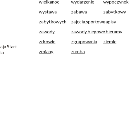
wielkanoc
wydarzenie
wypoczynek
wystawa
zabawa
zabytkowy
zabytkowych
zajęcia.sportowe
zapisy
zawody
zawody.biegowe
zbieramy
zdrowie
zgrupowania
ziemie
a Start
zmiany
zumba
ia