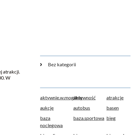
Bez kategorii
 atrakcji.
00. W
aktywnie.w.mogilnie
aktywność
atrakcje
aukcje
autobus
basen
baza
baza.sportowa
bieg
noclegowa