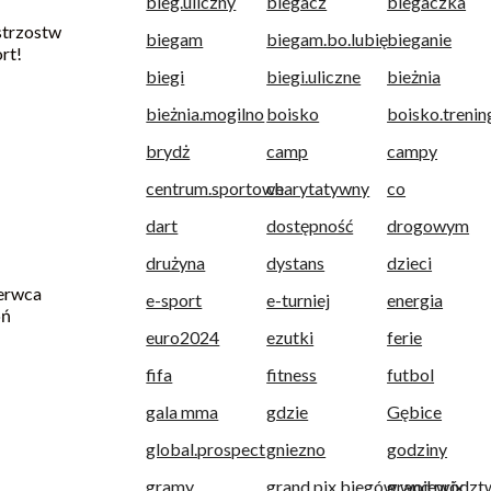
bieg.uliczny
biegacz
biegaczka
strzostw
biegam
biegam.bo.lubię
bieganie
rt!
biegi
biegi.uliczne
bieżnia
bieżnia.mogilno
boisko
boisko.treni
brydż
camp
campy
centrum.sportowe
charytatywny
co
dart
dostępność
drogowym
drużyna
dystans
dzieci
erwca
e-sport
e-turniej
energia
oń
euro2024
ezutki
ferie
fifa
fitness
futbol
gala mma
gdzie
Gębice
global.prospect
gniezno
godziny
gramy
grand.pix.biegów.województ
grand.prix