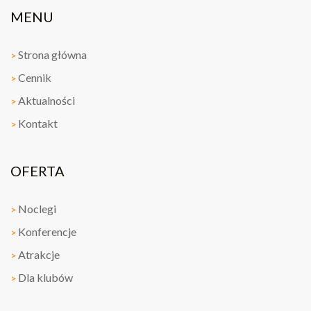
08 mar 2024
MENU
10 SPORT WEEKEND
Strona główna
06 mar 2024
>
KONSERWACJA BIEŻNI
Cennik
>
Aktualności
>
05 mar 2024
TURNIEJ DARTA
Kontakt
>
03 mar 2024
OFERTA
ROZBIEGANE MOGILNO 2024
29 lut 2024
Noclegi
>
TURNIEJ TANECZNY
Konferencje
>
Atrakcje
>
23 lut 2024
#aktywniewmogilnie
Dla klubów
>
19 lut 2024