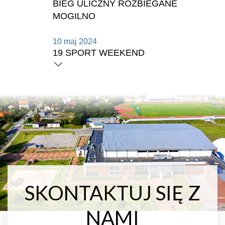
BIEG ULICZNY ROZBIEGANE
MOGILNO
10 maj 2024
19 SPORT WEEKEND
03 maj 2024
18 SPORT WEEKEND
26 kw. 2024
17 SPORT WEEKEND
23 kw. 2024
NOWE ŁÓŻKA I MATERACE
SKONTAKTUJ SIĘ Z
22 kw. 2024
WYNAJEM HALI SPORTOWEJ
NAMI
19 kw. 2024