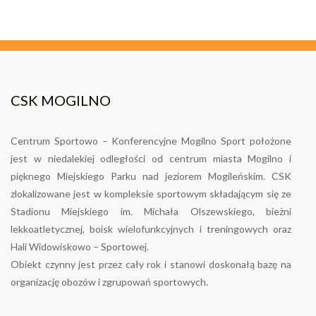
WESOŁYCH ŚWIĄT
WIELKANOCNYCH
29 mar 2024
13 SPORT WEEKEND
CSK MOGILNO
28 mar 2024
ZMIANY W WIELKANOC
Centrum Sportowo – Konferencyjne Mogilno Sport położone
jest w niedalekiej odległości od centrum miasta Mogilno i
22 mar 2024
pięknego Miejskiego Parku nad jeziorem Mogileńskim. CSK
12 SPORT WEEKEND
zlokalizowane jest w kompleksie sportowym składającym się ze
Stadionu Miejskiego im. Michała Olszewskiego, bieżni
21 mar 2024
lekkoatletycznej, boisk wielofunkcyjnych i treningowych oraz
MODERNIZACJA ORLIKÓW
Hali Widowiskowo – Sportowej.
Obiekt czynny jest przez cały rok i stanowi doskonałą bazę na
15 mar 2024
organizację obozów i zgrupowań sportowych.
11 SPORT WEEKEND