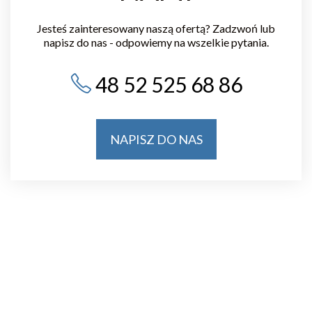
16 SPORT WEEKEND
Jesteś zainteresowany naszą ofertą? Zadzwoń lub
napisz do nas - odpowiemy na wszelkie pytania.
15 kw. 2024
MECZ SIATKÓWKI KOBIET
48 52 525 68 86
12 kw. 2024
15 SPORT WEEKEND
NAPISZ DO NAS
10 kw. 2024
OBOZY I ZGRUPOWANIA
09 kw. 2024
Biegam Bo Lubię
05 kw. 2024
14 SPORT WEEKEND
30 mar 2024